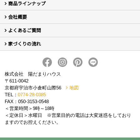
商品ラインナップ
新築住宅の制振SW工法
セミ新築のSW工法（断熱リノベーション）
会社概要
セミ新築 (商標登録第6729704号) Hi・da・ma・ri の家
完全自由設計 注文住宅
自然素材の家 注文住宅
T-CLASS-北欧風セレクト住宅
よくあるご質問
はじめての方 社長の想い
会社の歴史・陽だまりハウスの意味とは？
スタッフ紹介
スタッフブログ
会社情報
アクセス
会社紹介の動画
プライバシーポリシー
家づくりの流れ
新築について (10)
リフォームについて (2)
家づくりの流れ
株式会社 陽だまりハウス
〒611-0042
京都府宇治市小倉町山際56
地図
TEL：
0774-28-0385
FAX：050-3153-0548
＜営業時間＞9時～18時
＜定休日＞水曜日 ※営業目的の電話は大変迷惑をしており
ますのでお控えください。