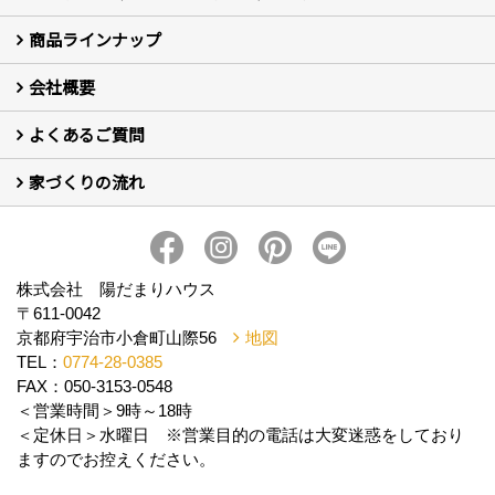
商品ラインナップ
新築住宅の制振SW工法
セミ新築のSW工法（断熱リノベーション）
会社概要
セミ新築 (商標登録第6729704号) Hi・da・ma・ri の家
完全自由設計 注文住宅
自然素材の家 注文住宅
T-CLASS-北欧風セレクト住宅
よくあるご質問
はじめての方 社長の想い
会社の歴史・陽だまりハウスの意味とは？
スタッフ紹介
スタッフブログ
会社情報
アクセス
会社紹介の動画
プライバシーポリシー
家づくりの流れ
新築について (10)
リフォームについて (2)
家づくりの流れ
株式会社 陽だまりハウス
〒611-0042
京都府宇治市小倉町山際56
地図
TEL：
0774-28-0385
FAX：050-3153-0548
＜営業時間＞9時～18時
＜定休日＞水曜日 ※営業目的の電話は大変迷惑をしており
ますのでお控えください。