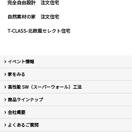
完全自由設計 注文住宅
自然素材の家 注文住宅
T-CLASS-北欧風セレクト住宅
イベント情報
家をみる
イベント予告
イベント報告
高性能 SW（スーパーウォール）工法
フォトギャラリー
現場レポート
お客様の声
商品ラインナップ
新築住宅の制振SW工法
セミ新築のSW工法（断熱リノベーション）
会社概要
セミ新築 (商標登録第6729704号) Hi・da・ma・ri の家
完全自由設計 注文住宅
自然素材の家 注文住宅
T-CLASS-北欧風セレクト住宅
よくあるご質問
はじめての方 社長の想い
会社の歴史・陽だまりハウスの意味とは？
スタッフ紹介
スタッフブログ
会社情報
アクセス
会社紹介の動画
プライバシーポリシー