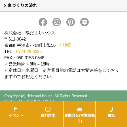
家づくりの流れ
新築について (10)
リフォームについて (2)
家づくりの流れ
株式会社 陽だまりハウス
〒611-0042
京都府宇治市小倉町山際56
地図
TEL：
0774-28-0385
FAX：050-3153-0548
＜営業時間＞9時～18時
＜定休日＞水曜日 ※営業目的の電話は大変迷惑をしており
ますのでお控えください。
Copyright (c) Hidamari House. All Rights Reserved.
Produced by
ゴデスクリエイト
イベント
資料請求
お問合せ(営業お断
電話
り)