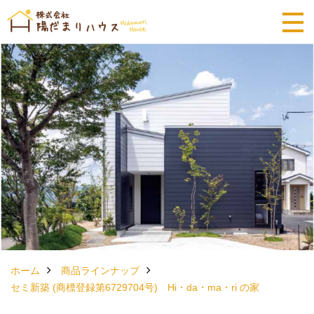
ホーム
商品ラインナップ
セミ新築 (商標登録第6729704号) Hi・da・ma・ri の家