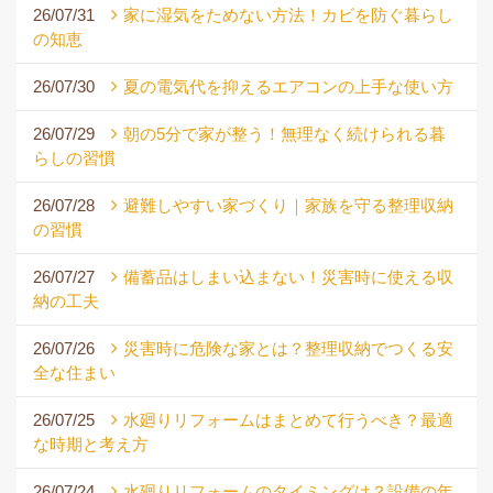
26/07/31
家に湿気をためない方法！カビを防ぐ暮らし
の知恵
26/07/30
夏の電気代を抑えるエアコンの上手な使い方
26/07/29
朝の5分で家が整う！無理なく続けられる暮
らしの習慣
26/07/28
避難しやすい家づくり｜家族を守る整理収納
の習慣
26/07/27
備蓄品はしまい込まない！災害時に使える収
納の工夫
26/07/26
災害時に危険な家とは？整理収納でつくる安
全な住まい
26/07/25
水廻りリフォームはまとめて行うべき？最適
な時期と考え方
26/07/24
水廻りリフォームのタイミングは？設備の年