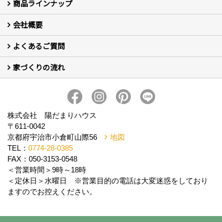
商品ラインナップ
新築住宅の制振SW工法
セミ新築のSW工法（断熱リノベーション）
会社概要
セミ新築 (商標登録第6729704号) Hi・da・ma・ri の家
完全自由設計 注文住宅
自然素材の家 注文住宅
T-CLASS-北欧風セレクト住宅
よくあるご質問
はじめての方 社長の想い
会社の歴史・陽だまりハウスの意味とは？
スタッフ紹介
スタッフブログ
会社情報
アクセス
会社紹介の動画
プライバシーポリシー
家づくりの流れ
新築について (10)
リフォームについて (2)
家づくりの流れ
株式会社 陽だまりハウス
〒611-0042
京都府宇治市小倉町山際56
地図
TEL：
0774-28-0385
FAX：050-3153-0548
＜営業時間＞9時～18時
＜定休日＞水曜日 ※営業目的の電話は大変迷惑をしており
ますのでお控えください。