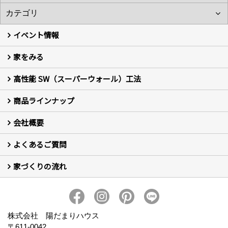
イベント情報
家をみる
イベント予告
イベント報告
高性能 SW（スーパーウォール）工法
フォトギャラリー
現場レポート
お客様の声
商品ラインナップ
新築住宅の制振SW工法
セミ新築のSW工法（断熱リノベーション）
会社概要
セミ新築 (商標登録第6729704号) Hi・da・ma・ri の家
完全自由設計 注文住宅
自然素材の家 注文住宅
T-CLASS-北欧風セレクト住宅
よくあるご質問
はじめての方 社長の想い
会社の歴史・陽だまりハウスの意味とは？
スタッフ紹介
スタッフブログ
会社情報
アクセス
会社紹介の動画
プライバシーポリシー
家づくりの流れ
新築について (10)
リフォームについて (2)
家づくりの流れ
株式会社 陽だまりハウス
〒611-0042