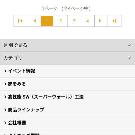
1ページ （全4ページ中）
1
2
3
4
イベント情報
家をみる
イベント予告
イベント報告
高性能 SW（スーパーウォール）工法
フォトギャラリー
現場レポート
お客様の声
商品ラインナップ
新築住宅の制振SW工法
セミ新築のSW工法（断熱リノベーション）
会社概要
セミ新築 (商標登録第6729704号) Hi・da・ma・ri の家
完全自由設計 注文住宅
自然素材の家 注文住宅
T-CLASS-北欧風セレクト住宅