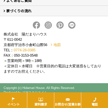
よくあるご質問
はじめての方 社長の想い
会社の歴史・陽だまりハウスの意味とは？
スタッフ紹介
スタッフブログ
会社情報
アクセス
会社紹介の動画
プライバシーポリシー
家づくりの流れ
新築について (10)
リフォームについて (2)
家づくりの流れ
株式会社 陽だまりハウス
〒611-0042
京都府宇治市小倉町山際56
地図
TEL：
0774-28-0385
FAX：050-3153-0548
＜営業時間＞9時～18時
＜定休日＞水曜日 ※営業目的の電話は大変迷惑をしており
ますのでお控えください。
Copyright (c) Hidamari House. All Rights Reserved.
Produced by
ゴデスクリエイト
イベント
資料請求
お問合せ(営業お断
電話