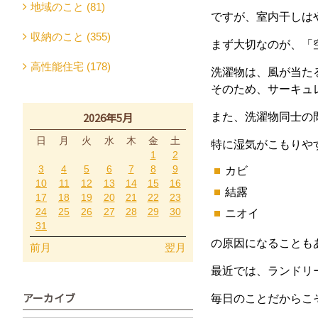
地域のこと (81)
ですが、室内干しは
収納のこと (355)
まず大切なのが、「
高性能住宅 (178)
洗濯物は、風が当た
そのため、サーキュ
2026年5月
また、洗濯物同士の
日
月
火
水
木
金
土
特に湿気がこもりや
1
2
3
4
5
6
7
8
9
カビ
10
11
12
13
14
15
16
結露
17
18
19
20
21
22
23
24
25
26
27
28
29
30
ニオイ
31
の原因になることも
前月
翌月
最近では、ランドリ
アーカイブ
毎日のことだからこ