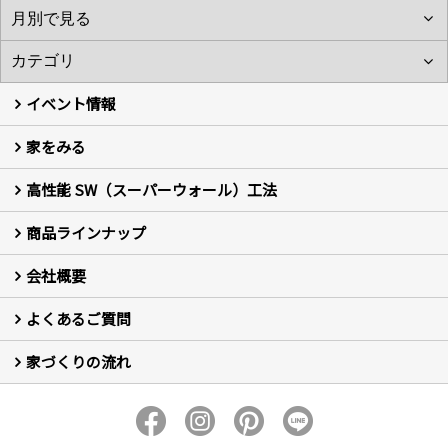
イベント情報
家をみる
イベント予告
イベント報告
高性能 SW（スーパーウォール）工法
フォトギャラリー
現場レポート
お客様の声
商品ラインナップ
新築住宅の制振SW工法
セミ新築のSW工法（断熱リノベーション）
会社概要
セミ新築 (商標登録第6729704号) Hi・da・ma・ri の家
完全自由設計 注文住宅
自然素材の家 注文住宅
T-CLASS-北欧風セレクト住宅
よくあるご質問
はじめての方 社長の想い
会社の歴史・陽だまりハウスの意味とは？
スタッフ紹介
スタッフブログ
会社情報
アクセス
会社紹介の動画
プライバシーポリシー
家づくりの流れ
新築について (10)
リフォームについて (2)
家づくりの流れ