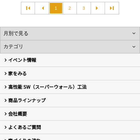
1
2
3
イベント情報
家をみる
イベント予告
イベント報告
高性能 SW（スーパーウォール）工法
フォトギャラリー
現場レポート
お客様の声
商品ラインナップ
新築住宅の制振SW工法
セミ新築のSW工法（断熱リノベーション）
会社概要
セミ新築 (商標登録第6729704号) Hi・da・ma・ri の家
完全自由設計 注文住宅
自然素材の家 注文住宅
T-CLASS-北欧風セレクト住宅
よくあるご質問
はじめての方 社長の想い
会社の歴史・陽だまりハウスの意味とは？
スタッフ紹介
スタッフブログ
会社情報
アクセス
会社紹介の動画
プライバシーポリシー