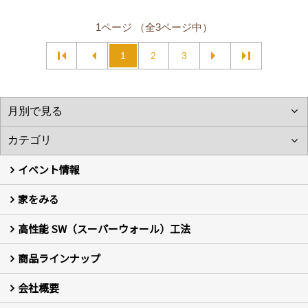
1ページ （全3ページ中）
1
2
3
イベント情報
家をみる
イベント予告
イベント報告
高性能 SW（スーパーウォール）工法
フォトギャラリー
現場レポート
お客様の声
商品ラインナップ
新築住宅の制振SW工法
セミ新築のSW工法（断熱リノベーション）
会社概要
セミ新築 (商標登録第6729704号) Hi・da・ma・ri の家
完全自由設計 注文住宅
自然素材の家 注文住宅
T-CLASS-北欧風セレクト住宅