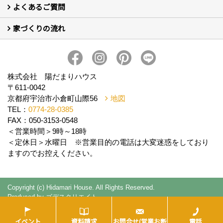
よくあるご質問
はじめての方 社長の想い
会社の歴史・陽だまりハウスの意味とは？
スタッフ紹介
スタッフブログ
会社情報
アクセス
会社紹介の動画
プライバシーポリシー
家づくりの流れ
新築について (10)
リフォームについて (2)
家づくりの流れ
株式会社 陽だまりハウス
〒611-0042
京都府宇治市小倉町山際56
地図
TEL：
0774-28-0385
FAX：050-3153-0548
＜営業時間＞9時～18時
＜定休日＞水曜日 ※営業目的の電話は大変迷惑をしており
ますのでお控えください。
Copyright (c) Hidamari House. All Rights Reserved.
Produced by
ゴデスクリエイト
イベント
資料請求
お問合せ(営業お断
電話