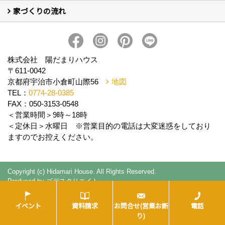
家づくりの流れ
新築について (10)
リフォームについて (2)
家づくりの流れ
株式会社 陽だまりハウス
〒611-0042
京都府宇治市小倉町山際56
地図
TEL：
0774-28-0385
FAX：050-3153-0548
＜営業時間＞9時～18時
＜定休日＞水曜日 ※営業目的の電話は大変迷惑をしており
ますのでお控えください。
Copyright (c) Hidamari House. All Rights Reserved.
Produced by
ゴデスクリエイト
イベント
資料請求
お問合せ(営業お断
電話
り)