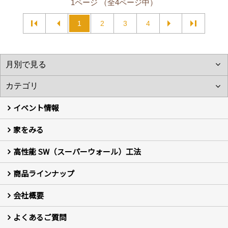
1ページ （全4ページ中）
1
2
3
4
イベント情報
家をみる
イベント予告
イベント報告
高性能 SW（スーパーウォール）工法
フォトギャラリー
現場レポート
お客様の声
商品ラインナップ
新築住宅の制振SW工法
セミ新築のSW工法（断熱リノベーション）
会社概要
セミ新築 (商標登録第6729704号) Hi・da・ma・ri の家
完全自由設計 注文住宅
自然素材の家 注文住宅
T-CLASS-北欧風セレクト住宅
よくあるご質問
はじめての方 社長の想い
会社の歴史・陽だまりハウスの意味とは？
スタッフ紹介
スタッフブログ
会社情報
アクセス
会社紹介の動画
プライバシーポリシー