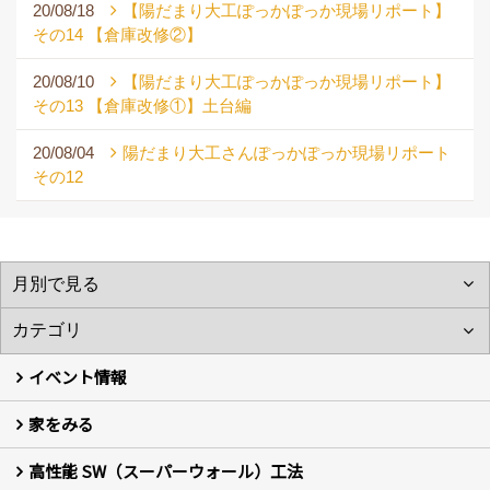
20/08/18
【陽だまり大工ぽっかぽっか現場リポート】
その14 【倉庫改修②】
20/08/10
【陽だまり大工ぽっかぽっか現場リポート】
その13 【倉庫改修①】土台編
20/08/04
陽だまり大工さんぽっかぽっか現場リポート
その12
イベント情報
家をみる
イベント予告
イベント報告
高性能 SW（スーパーウォール）工法
フォトギャラリー
現場レポート
お客様の声