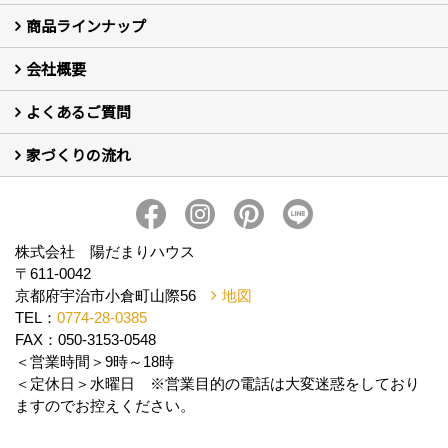
商品ラインナップ
新築住宅の制振SW工法
セミ新築のSW工法（断熱リノベーション）
会社概要
セミ新築 (商標登録第6729704号) Hi・da・ma・ri の家
完全自由設計 注文住宅
自然素材の家 注文住宅
T-CLASS-北欧風セレクト住宅
よくあるご質問
はじめての方 社長の想い
会社の歴史・陽だまりハウスの意味とは？
スタッフ紹介
スタッフブログ
会社情報
アクセス
会社紹介の動画
プライバシーポリシー
家づくりの流れ
新築について (10)
リフォームについて (2)
家づくりの流れ
株式会社 陽だまりハウス
〒611-0042
京都府宇治市小倉町山際56
地図
TEL：
0774-28-0385
FAX：050-3153-0548
＜営業時間＞9時～18時
＜定休日＞水曜日 ※営業目的の電話は大変迷惑をしており
ますのでお控えください。