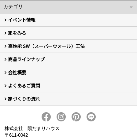
イベント情報
家をみる
イベント予告
イベント報告
高性能 SW（スーパーウォール）工法
フォトギャラリー
現場レポート
お客様の声
商品ラインナップ
新築住宅の制振SW工法
セミ新築のSW工法（断熱リノベーション）
会社概要
セミ新築 (商標登録第6729704号) Hi・da・ma・ri の家
完全自由設計 注文住宅
自然素材の家 注文住宅
T-CLASS-北欧風セレクト住宅
よくあるご質問
はじめての方 社長の想い
会社の歴史・陽だまりハウスの意味とは？
スタッフ紹介
スタッフブログ
会社情報
アクセス
会社紹介の動画
プライバシーポリシー
家づくりの流れ
新築について (10)
リフォームについて (2)
家づくりの流れ
株式会社 陽だまりハウス
〒611-0042