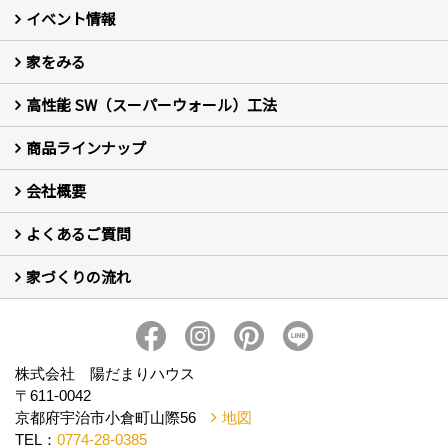
イベント情報
家をみる
イベント予告
イベント報告
高性能 SW（スーパーウォール）工法
フォトギャラリー
現場レポート
お客様の声
商品ラインナップ
新築住宅の制振SW工法
セミ新築のSW工法（断熱リノベーション）
会社概要
セミ新築 (商標登録第6729704号) Hi・da・ma・ri の家
完全自由設計 注文住宅
自然素材の家 注文住宅
T-CLASS-北欧風セレクト住宅
よくあるご質問
はじめての方 社長の想い
会社の歴史・陽だまりハウスの意味とは？
スタッフ紹介
スタッフブログ
会社情報
アクセス
会社紹介の動画
プライバシーポリシー
家づくりの流れ
新築について (10)
リフォームについて (2)
家づくりの流れ
株式会社 陽だまりハウス
〒611-0042
京都府宇治市小倉町山際56
地図
TEL：
0774-28-0385