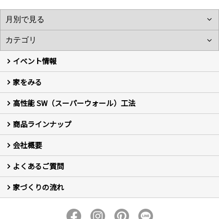
イベント情報
家をみる
イベント予告
イベント報告
高性能 SW（スーパーウォール）工法
フォトギャラリー
現場レポート
お客様の声
商品ラインナップ
新築住宅の制振SW工法
セミ新築のSW工法（断熱リノベーション）
会社概要
セミ新築 (商標登録第6729704号) Hi・da・ma・ri の家
完全自由設計 注文住宅
自然素材の家 注文住宅
T-CLASS-北欧風セレクト住宅
よくあるご質問
はじめての方 社長の想い
会社の歴史・陽だまりハウスの意味とは？
スタッフ紹介
スタッフブログ
会社情報
アクセス
会社紹介の動画
プライバシーポリシー
家づくりの流れ
新築について (10)
リフォームについて (2)
家づくりの流れ