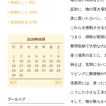
地域のこと (81)
反対に、物の置き場
収納のこと (355)
床に置いたカバン、
高性能住宅 (178)
これらを移動させる
つまり、掃除が面倒
2026年08月
整理収納で大切なの
日
月
火
水
木
金
土
1
使う場所の近くに、
2
3
4
5
6
7
8
9
10
11
12
13
14
15
例えば、玄関にカバ
16
17
18
19
20
21
22
23
24
25
26
27
28
29
リビングに郵便物や
30
31
前月
翌月
洗面所には、使った
こうした小さな工夫
アーカイブ
そして、物が散らか