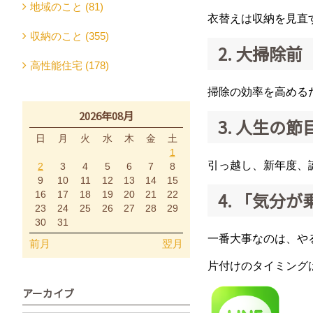
地域のこと (81)
衣替えは収納を見直
収納のこと (355)
2. 大掃除前
高性能住宅 (178)
掃除の効率を高める
2026年08月
3. 人生の節
日
月
火
水
木
金
土
1
引っ越し、新年度、
2
3
4
5
6
7
8
9
10
11
12
13
14
15
4. 「気分
16
17
18
19
20
21
22
23
24
25
26
27
28
29
30
31
一番大事なのは、や
前月
翌月
片付けのタイミング
アーカイブ