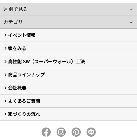
イベント情報
家をみる
イベント予告
イベント報告
高性能 SW（スーパーウォール）工法
フォトギャラリー
現場レポート
お客様の声
商品ラインナップ
新築住宅の制振SW工法
セミ新築のSW工法（断熱リノベーション）
会社概要
セミ新築 (商標登録第6729704号) Hi・da・ma・ri の家
完全自由設計 注文住宅
自然素材の家 注文住宅
T-CLASS-北欧風セレクト住宅
よくあるご質問
はじめての方 社長の想い
会社の歴史・陽だまりハウスの意味とは？
スタッフ紹介
スタッフブログ
会社情報
アクセス
会社紹介の動画
プライバシーポリシー
家づくりの流れ
新築について (10)
リフォームについて (2)
家づくりの流れ