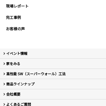
現場レポート
完工事例
お客様の声
イベント情報
家をみる
イベント予告
イベント報告
高性能 SW（スーパーウォール）工法
フォトギャラリー
現場レポート
お客様の声
商品ラインナップ
新築住宅の制振SW工法
セミ新築のSW工法（断熱リノベーション）
会社概要
セミ新築 (商標登録第6729704号) Hi・da・ma・ri の家
完全自由設計 注文住宅
自然素材の家 注文住宅
T-CLASS-北欧風セレクト住宅
よくあるご質問
はじめての方 社長の想い
会社の歴史・陽だまりハウスの意味とは？
スタッフ紹介
スタッフブログ
会社情報
アクセス
会社紹介の動画
プライバシーポリシー