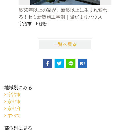
築30年以上の家が、新築以上に生まれ変わ
ウイスキ
る！セミ新築施工事例｜陽だまりハウス
人のリビ
宇治市 K様邸
宇治市 
一覧へ戻る
地域別にみる
宇治市
京都市
京都府
すべて
部位別に見る