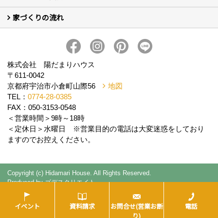
家づくりの流れ
新築について (10)
リフォームについて (2)
家づくりの流れ
株式会社 陽だまりハウス
〒611-0042
京都府宇治市小倉町山際56
地図
TEL：
0774-28-0385
FAX：050-3153-0548
＜営業時間＞9時～18時
＜定休日＞水曜日 ※営業目的の電話は大変迷惑をしており
ますのでお控えください。
Copyright (c) Hidamari House. All Rights Reserved.
Produced by
ゴデスクリエイト
イベント
資料請求
お問合せ(営業お断
電話
り)