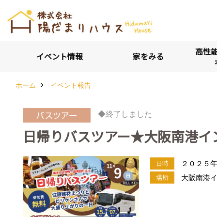
高性能
イベント情報
家をみる
ホーム
イベント報告
◆終了しました
日帰りバスツアー★大阪南港イ
２０２５年１
日時
大阪南港
場所